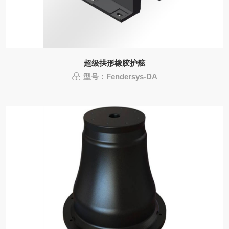
超级拱形橡胶护舷
型号：Fendersys-DA