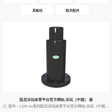
系船柱
相关配件
阻尼乐玩体育平台官方网站,乐玩（中国） 器
型号：LQH-xx系列阻尼乐玩体育平台官方网站,乐玩（中国） 器