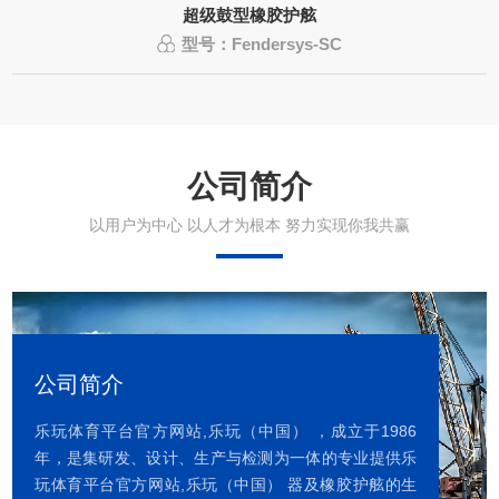
超级鼓型橡胶护舷
型号：Fendersys-SC
公司简介
以用户为中心 以人才为根本 努力实现你我共赢
公司简介
乐玩体育平台官方网站,乐玩（中国） ，成立于1986
年，是集研发、设计、生产与检测为一体的专业提供乐
玩体育平台官方网站,乐玩（中国） 器及橡胶护舷的生