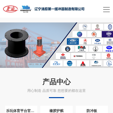
乐玩体育平台官方网站,乐玩（中国）
产品中心
用心制造 品质可靠 您想要的都在这里
乐玩体育平台官方网站,乐玩（中国） 器
橡胶护舷
防冲板