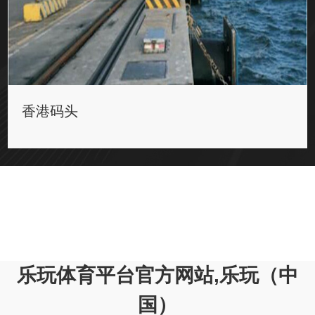
香港码头
乐玩体育平台官方网站,乐玩（中
国）