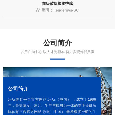
超级鼓型橡胶护舷
型号：Fendersys-SC
公司简介
以用户为中心 以人才为根本 努力实现你我共赢
公司简介
乐玩体育平台官方网站,乐玩（中国） ，成立于1986
年，是集研发、设计、生产与检测为一体的专业提供乐
玩体育平台官方网站,乐玩（中国） 器及橡胶护舷的生