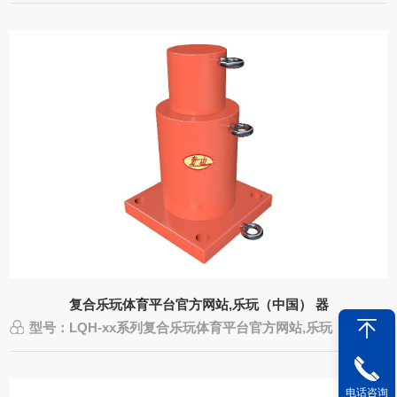
复合乐玩体育平台官方网站,乐玩（中国） 器
型号：LQH-xx系列复合乐玩体育平台官方网站,乐玩（中国） 器
电话咨询