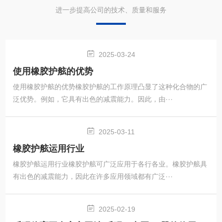
进一步提高公司的技术、质量和服务
2025-03-24
使用橡胶护舷的优势
使用橡胶护舷的优势橡胶护舷的工作原理凸显了这种化合物的广
泛优势。例如，它具有出色的减震能力。因此，由···
2025-03-11
橡胶护舷运用行业
橡胶护舷运用行业橡胶护舷可广泛应用于各行各业。橡胶护舷具
有出色的减震能力，因此在许多应用领域都有广泛···
2025-02-19