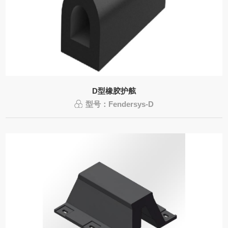
D型橡胶护舷
型号：Fendersys-D