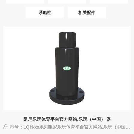
系船柱
相关配件
阻尼乐玩体育平台官方网站,乐玩（中国） 器
型号：LQH-xx系列阻尼乐玩体育平台官方网站,乐玩（中国） 器