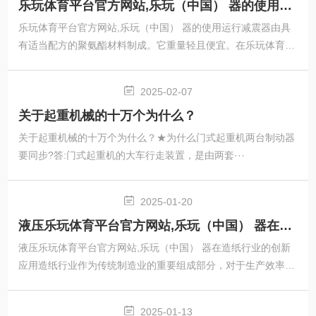
乐玩体育平台官方网站,乐玩（中国） 器的使用运行
乐玩体育平台官方网站,乐玩（中国） 器的使用运行减震器由具
有适当配方的聚氨酯材料制成。它重量轻且便宜。在乐玩体育平
台官方网站,乐玩（中国） 过程中，它可以消耗大约40···
2025-02-07
关于起重机械的十万个为什么？
关于起重机械的十万个为什么？★为什么门式起重机两台制动器
要同步?答:门式起重机的大车行走装置，是由两套···
2025-01-20
液压乐玩体育平台官方网站,乐玩（中国） 器在造纸行业的创新应用
液压乐玩体育平台官方网站,乐玩（中国） 器在造纸行业的创新
应用造纸行业作为传统制造业的重要组成部分，对于生产效率和
设备保护的要求日益···
2025-01-13