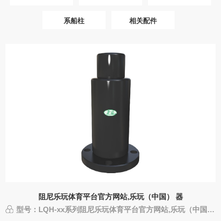
系船柱
相关配件
阻尼乐玩体育平台官方网站,乐玩（中国） 器
型号：LQH-xx系列阻尼乐玩体育平台官方网站,乐玩（中国） 器