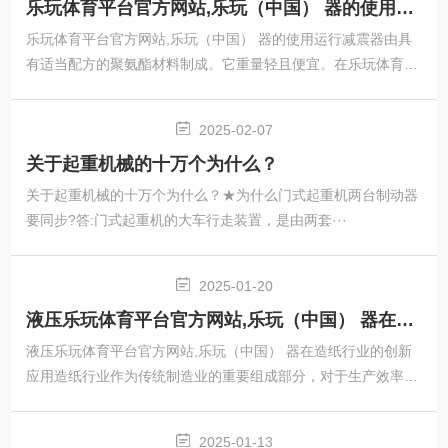
乐玩体育平台官方网站,乐玩（中国） 器的使用运行
乐玩体育平台官方网站,乐玩（中国） 器的使用运行减震器由具
有适当配方的聚氨酯材料制成。它重量轻且便宜。在乐玩体育平
台官方网站,乐玩（中国） 过程中，它可以消耗大约40···
2025-02-07
关于起重机械的十万个为什么？
关于起重机械的十万个为什么？★为什么门式起重机两台制动器
要同步?答:门式起重机的大车行走装置，是由两套···
2025-01-20
液压乐玩体育平台官方网站,乐玩（中国） 器在造纸行业的创新应用
液压乐玩体育平台官方网站,乐玩（中国） 器在造纸行业的创新
应用造纸行业作为传统制造业的重要组成部分，对于生产效率和
设备保护的要求日益···
2025-01-13