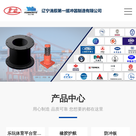
乐玩体育平台官方网站,乐玩（中国）
产品中心
用心制造 品质可靠 您想要的都在这里
乐玩体育平台官方网站,乐玩（中国） 器
橡胶护舷
防冲板