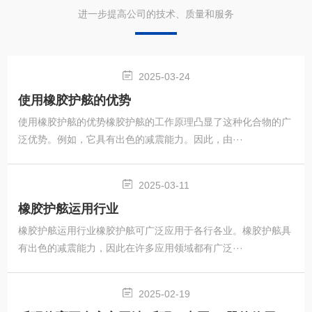
进一步提高公司的技术、质量和服务
2025-03-24
使用橡胶护舷的优势
使用橡胶护舷的优势橡胶护舷的工作原理凸显了这种化合物的广
泛优势。例如，它具有出色的减震能力。因此，由···
2025-03-11
橡胶护舷运用行业
橡胶护舷运用行业橡胶护舷可广泛应用于各行各业。橡胶护舷具
有出色的减震能力，因此在许多应用领域都有广泛···
2025-02-19